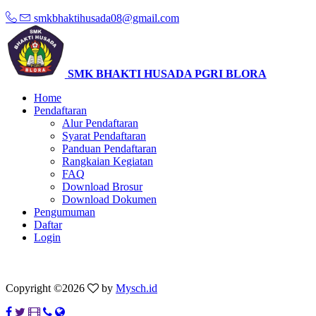
smkbhaktihusada08@gmail.com
SMK BHAKTI HUSADA PGRI BLORA
Home
Pendaftaran
Alur Pendaftaran
Syarat Pendaftaran
Panduan Pendaftaran
Rangkaian Kegiatan
FAQ
Download Brosur
Download Dokumen
Pengumuman
Daftar
Login
Copyright ©
2026
by
Mysch.id