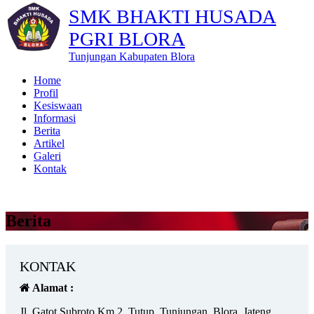
SMK BHAKTI HUSADA
PGRI BLORA
Tunjungan Kabupaten Blora
Home
Profil
Kesiswaan
Informasi
Berita
Artikel
Galeri
Kontak
Berita
KONTAK
Alamat :
Jl. Gatot Subroto Km.2, Tutup, Tunjungan, Blora, Jateng