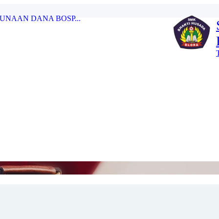
swa: Lebih dari Sekada...
..
 DENGAN IHT PENGEMBANGAN KURIKULU...
A’S INDEPENDENCE DAY...
UNAAN DANA BOSP...