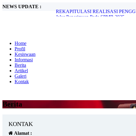
NEWS UPDATE :
Jalur Penerimaan Pada SPMB 2025....
Peran Guru dalam Membentuk Karakter Si
Laporan Best Pratice SUHARTINI, S.Pd.
PTK SUHARTINI, S.Pd...
Laporan Best Pratice...
PERSIAPAN TAHUN AJARAN BARU
Home
SEMBADHA CELEBRATES INDONESI
Profil
SPMB GELOMBANG EKSKLUSIF...
Kesiswaan
REKAPITULASI REALISASI PENGG
Informasi
Berita
Artikel
Galeri
Kontak
Berita
KONTAK
Alamat :