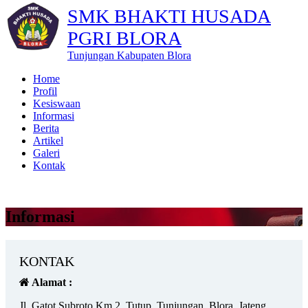
SMK BHAKTI HUSADA
PGRI BLORA
Tunjungan Kabupaten Blora
Home
Profil
Kesiswaan
Informasi
Berita
Artikel
Galeri
Kontak
Informasi
KONTAK
Alamat :
Jl. Gatot Subroto Km.2, Tutup, Tunjungan, Blora, Jateng